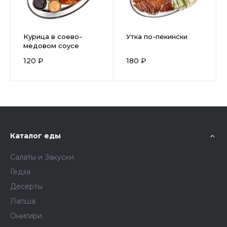
Курица в соево-
Утка по-пекински
медовом соусе
120 ₽
180 ₽
Каталог еды
Салаты и Закуски
Гедза
Десерты
Лапша
Онигири